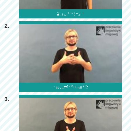

2.

3.