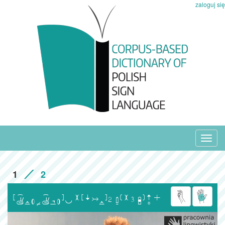
zaloguj się
Toggl
navig
1
2
