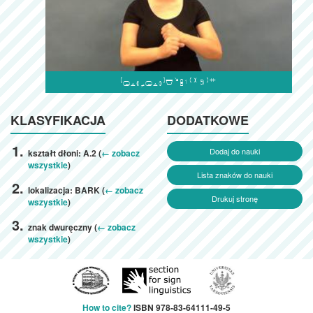

KLASYFIKACJA
DODATKOWE
Dodaj do nauki
kształt dłoni: A.2 (
← zobacz
wszystkie
)
Lista znaków do nauki
lokalizacja: BARK (
← zobacz
Drukuj stronę
wszystkie
)
znak dwuręczny (
← zobacz
wszystkie
)
How to cite?
ISBN 978-83-64111-49-5