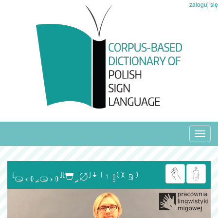
zaloguj się
Toggl
navig
