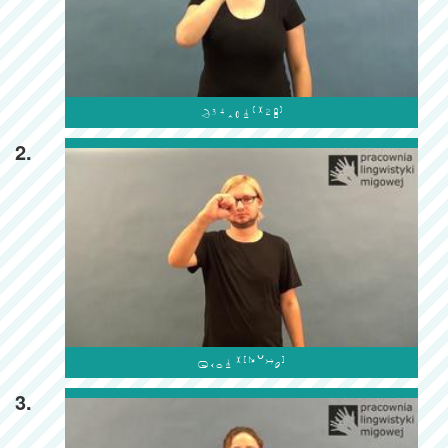

2.

3.