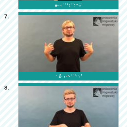

7.

8.