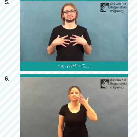
5.

6.