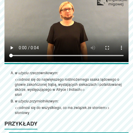
w użyciu rzeczownikowym:
<<odnosi się do największego roślinożernego ssaka lądowego o
głowie zakończonej trąbą, wystających siekaczach i pofałdowanej
skórze, występującego w Afryce i Indiach>>
słoń
w użyciu przymiotnikowym:
<<odnosi się do wszystkiego, co ma związek ze słoniem>>
słoniowy
PRZYKŁADY