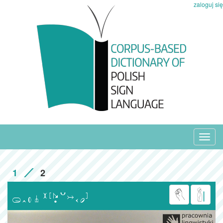
zaloguj się
Toggl
navig
1
2
