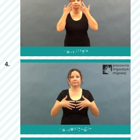

4.
