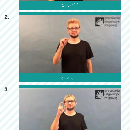

2.

3.