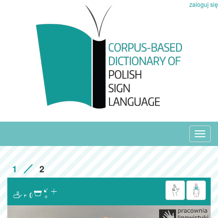
zaloguj się
Toggl
navig
1
2
