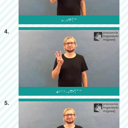

4.

5.