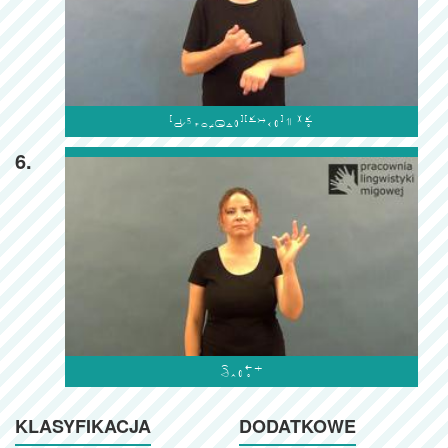

6.

KLASYFIKACJA
DODATKOWE