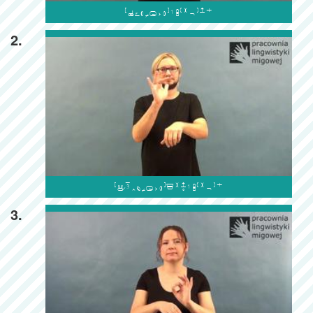

2.

3.