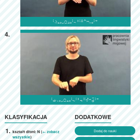

4.

KLASYFIKACJA
DODATKOWE
Dodaj do nauki
kształt dłoni: N (
← zobacz
wszystkie
)