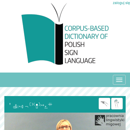
zaloguj się
Toggl
navig
