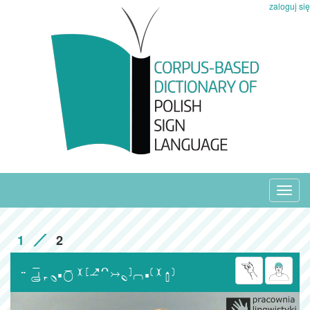
zaloguj się
Toggl
navig
1
2
