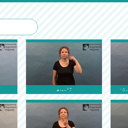

