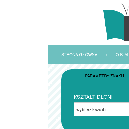
STRONA GŁÓWNA
/
O PJM
PARAMETRY ZNAKU
KSZTAŁT DŁONI
wybierz kształt