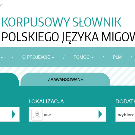
/
O PROJEKCIE
/
POMOC
/
PLM
/
ZAAWANSOWANE
LOKALIZACJA
DODAT
wybierz
usuń