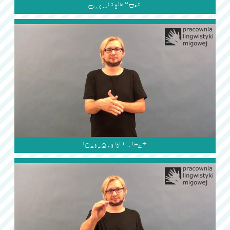

