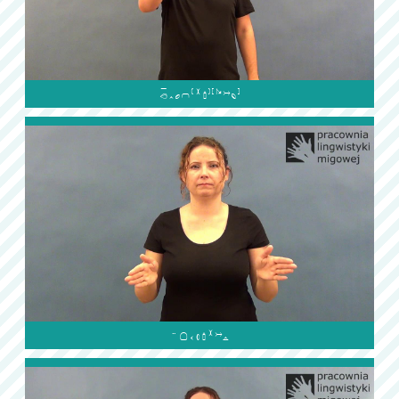

