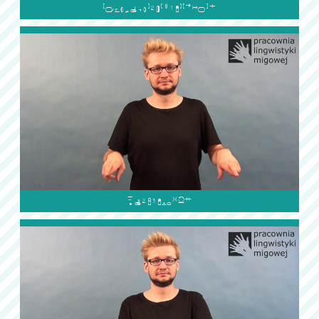

