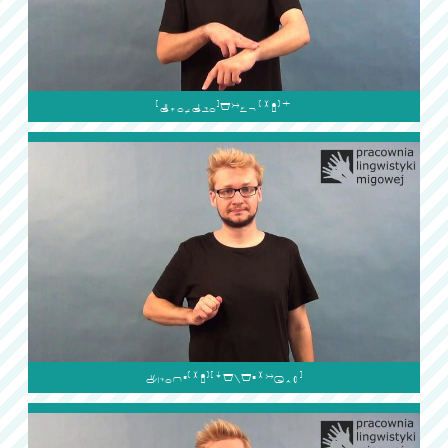

