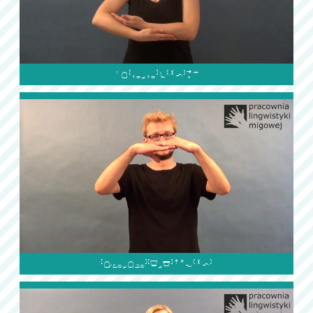

