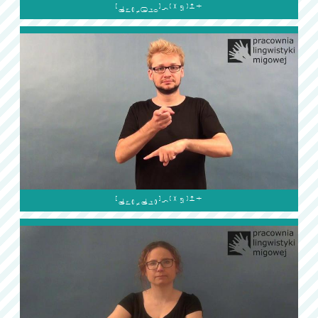

