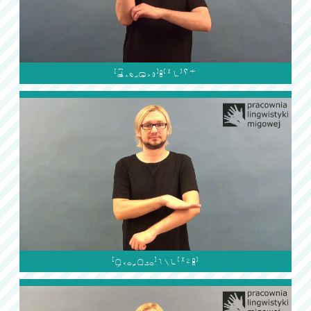

