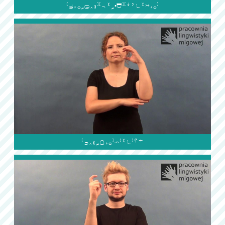

