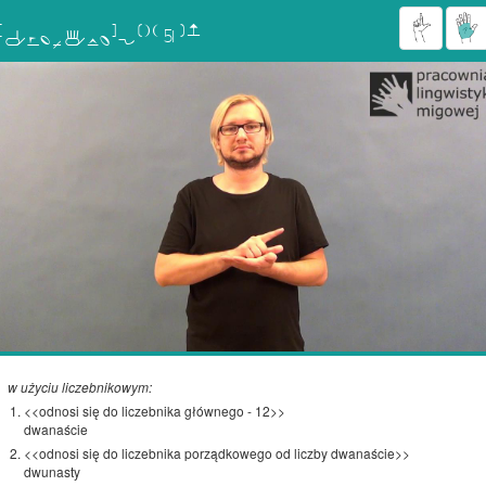

w użyciu liczebnikowym:
<<odnosi się do liczebnika głównego - 12>>
dwanaście
<<odnosi się do liczebnika porządkowego od liczby dwanaście>>
dwunasty