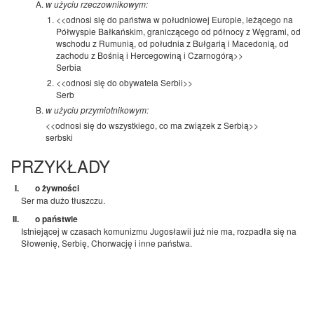
w użyciu rzeczownikowym:
<<odnosi się do państwa w południowej Europie, leżącego na
Półwyspie Bałkańskim, graniczącego od północy z Węgrami, od
wschodu z Rumunią, od południa z Bułgarią i Macedonią, od
zachodu z Bośnią i Hercegowiną i Czarnogórą>>
Serbia
<<odnosi się do obywatela Serbii>>
Serb
w użyciu przymiotnikowym:
<<odnosi się do wszystkiego, co ma związek z Serbią>>
serbski
PRZYKŁADY
o żywności
Ser ma dużo tłuszczu.
o państwie
Istniejącej w czasach komunizmu Jugosławii już nie ma, rozpadła się na
Słowenię, Serbię, Chorwację i inne państwa.